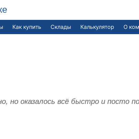
ке
ы
Как купить
Склады
Калькулятор
О ко
.
о, но оказалось всё быстро и посто п