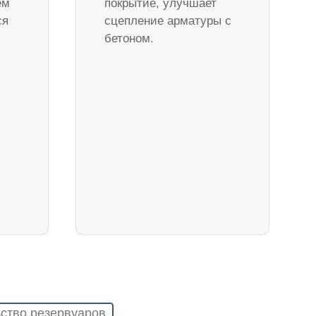
ем
покрытие, улучшает
ся
сцепление арматуры с
бетоном.
ство резервуаров