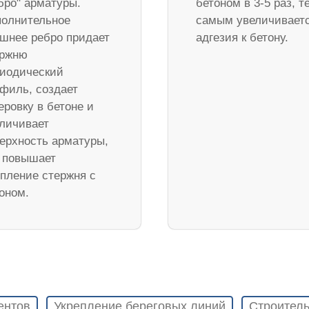
бро" арматуры.
бетоном в 3-5 раз, т
олнительное
самым увеличивает
шнее ребро придает
адгезия к бетону.
ержню
иодический
филь, создает
еровку в бетоне и
личивает
ерхность арматуры,
 повышает
пление стержня с
оном.
ентов
Укрепление береговых линий
Строитель