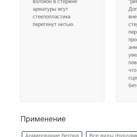
волокон в стержне
"ре
арматуры жгут
Доп
стеклопластика
вне
перетянут нитью.
ст
пер
про
анк
уве
пов
что
сце
бет
Применение
Армирование бетона
Все виды фундам