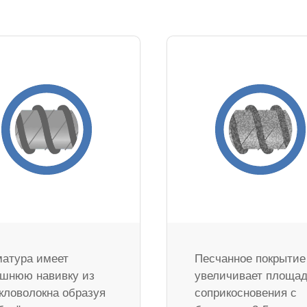
атура имеет
Песчанное покрытие
шнюю навивку из
увеличивает площа
кловолокна образуя
соприкосновения с