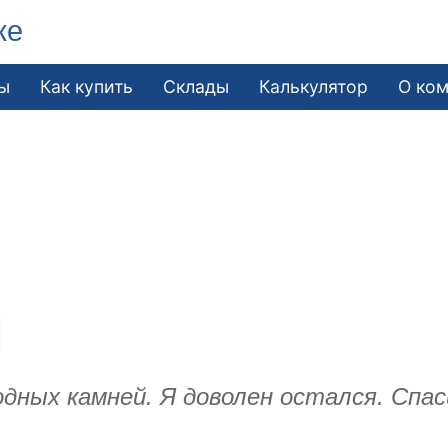
ке
ы
Как купить
Склады
Калькулятор
О ко
одных камней. Я доволен остался. Спас