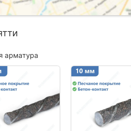
ятти
я арматура