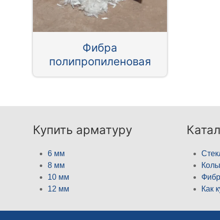
Фибра
полипропиленовая
Купить арматуру
Катал
6 мм
Стек
8 мм
Кол
10 мм
Фибр
12 мм
Как 