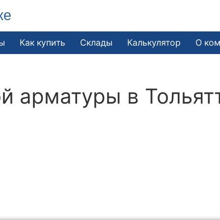
ке
ы
Как купить
Склады
Калькулятор
О ко
й арматуры в Тольят