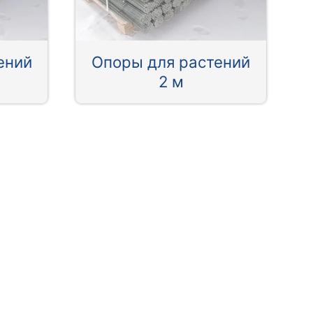
ений
Опоры для растений
2 м