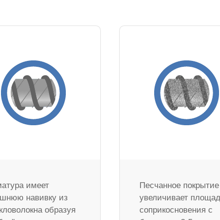
атура имеет
Песчанное покрытие
шнюю навивку из
увеличивает площа
кловолокна образуя
соприкосновения с