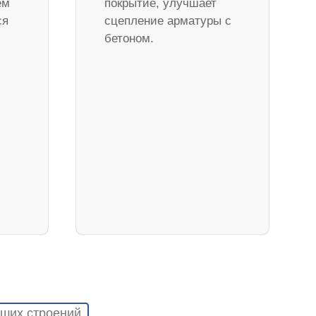
ем
покрытие, улучшает
ся
сцепление арматуры с
бетоном.
ших строений