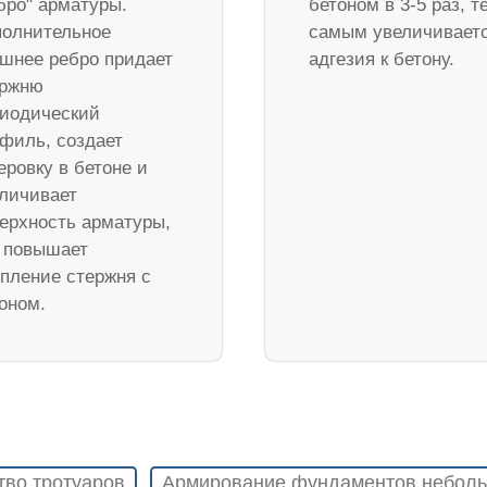
бро" арматуры.
бетоном в 3-5 раз, т
олнительное
самым увеличивает
шнее ребро придает
адгезия к бетону.
ержню
иодический
филь, создает
еровку в бетоне и
личивает
ерхность арматуры,
 повышает
пление стержня с
оном.
тво тротуаров
Армирование фундаментов неболь