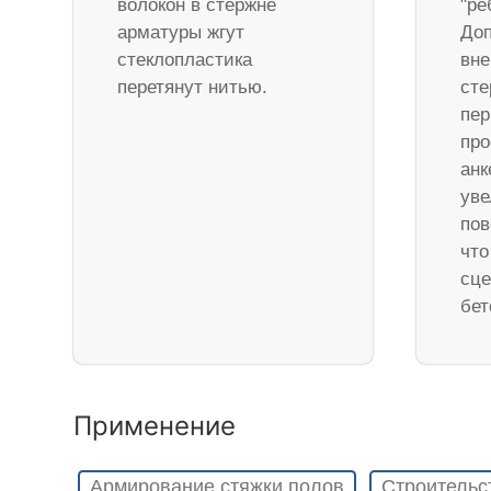
волокон в стержне
"ре
арматуры жгут
Доп
стеклопластика
вне
перетянут нитью.
ст
пер
про
анк
уве
пов
что
сце
бет
Применение
Армирование стяжки полов
Строительс