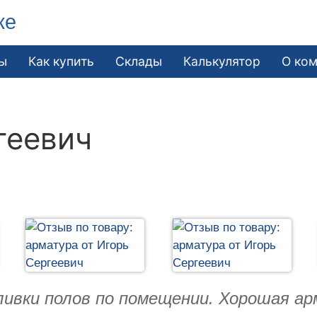
ке
ы
Как купить
Склады
Калькулятор
О ко
геевич
ливки полов по помещении. Хорошая а